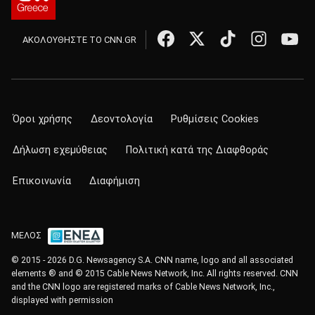
ΑΚΟΛΟΥΘΗΣΤΕ ΤΟ CNN.GR
Όροι χρήσης
Δεοντολογία
Ρυθμίσεις Cookies
Δήλωση εχεμύθειας
Πολιτική κατά της Διαφθοράς
Επικοινωνία
Διαφήμιση
ΜΕΛΟΣ
© 2015 - 2026 D.G. Newsagency S.A. CNN name, logo and all associated
elements ® and © 2015 Cable News Network, Inc. All rights reserved. CNN
and the CNN logo are registered marks of Cable News Network, Inc.,
displayed with permission