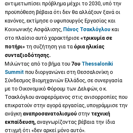
αντιμετωπίσει πρόβλημα μέχρι το 2030, υπό την
προϋπόθεση βέβαια ότι δεν θα αλλάξουν ξανά οι
κανόνες, εκτίμησε ο υφυπουργός Εργασίας και
Κοινωνικής Ασφάλισης,
Πάνος Τσακλόγλου
και
στο πλαίσιο αυτό χαρακτήρισε
«τρικυμία σε
ποτήρι»
τη συζήτηση για τα
όρια ηλικίας
συνταξιοδότησης.
Μιλώντας από το βήμα του
7ου
Thessaloniki
Summit
που διοργανώνει στη Θεσσαλονίκη ο
Σύνδεσμος Βιομηχανιών Ελλάδος, σε συνεργασία
με το Οικονομικό Φόρουμ των Δελφών, ο κ.
Τσακλόγλου αναφερόμενος στις ανισορροπίες που
επικρατούν στην αγορά εργασίας, υπογράμμισε την
ανάγκη
αναπροσανατολισμού
στην
τεχνική
εκπαίδευση,
αναγνωρίζοντας βέβαια την ίδια
στιγμή ότι «δεν αρκεί μόνο αυτό».