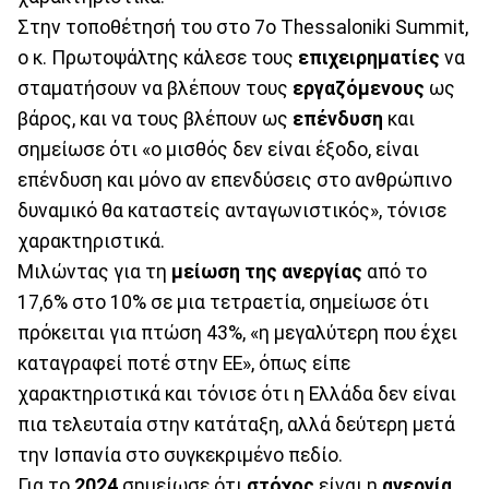
Στην τοποθέτησή του στο 7ο Thessaloniki Summit,
ο κ. Πρωτοψάλτης κάλεσε τους
επιχειρηματίες
να
σταματήσουν να βλέπουν τους
εργαζόμενους
ως
βάρος, και να τους βλέπουν ως
επένδυση
και
σημείωσε ότι «ο μισθός δεν είναι έξοδο, είναι
επένδυση και μόνο αν επενδύσεις στο ανθρώπινο
δυναμικό θα καταστείς ανταγωνιστικός», τόνισε
χαρακτηριστικά.
Μιλώντας για τη
μείωση της ανεργίας
από το
17,6% στο 10% σε μια τετραετία, σημείωσε ότι
πρόκειται για πτώση 43%, «η μεγαλύτερη που έχει
καταγραφεί ποτέ στην ΕΕ», όπως είπε
χαρακτηριστικά και τόνισε ότι η Ελλάδα δεν είναι
πια τελευταία στην κατάταξη, αλλά δεύτερη μετά
την Ισπανία στο συγκεκριμένο πεδίο.
Για το
2024
σημείωσε ότι
στόχος
είναι η
ανεργία