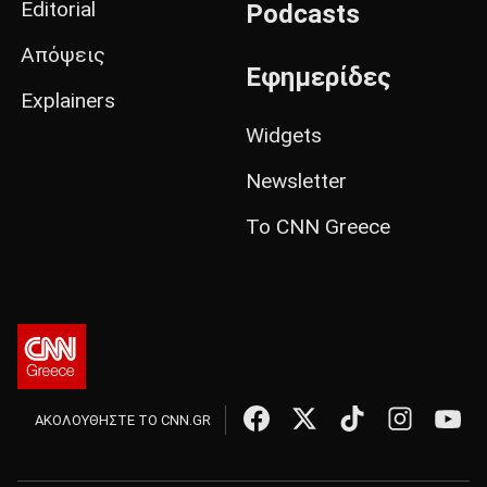
Editorial
Podcasts
Απόψεις
Εφημερίδες
Explainers
Widgets
Newsletter
Το CNN Greece
ΑΚΟΛΟΥΘΗΣΤΕ ΤΟ CNN.GR