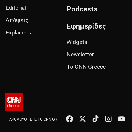
Editorial
Podcasts
Απόψεις
Εφημερίδες
Explainers
Widgets
Newsletter
Το CNN Greece
ΑΚΟΛΟΥΘΗΣΤΕ ΤΟ CNN.GR