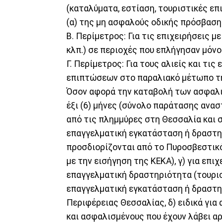
(καταλύματα, εστίαση, τουριστικές επ
(α) της μη ασφαλούς οδικής πρόσβαση
Β. Περίμετρος: Για τις επιχειρήσεις μ
κλπ.) σε περιοχές που επλήγησαν μόν
Γ. Περίμετρος: Για τους αλιείς και τι
επιπτώσεων στο παραλιακό μέτωπο τ
Όσον αφορά την καταβολή των ασφαλι
έξι (6) μήνες (σύνολο παράτασης ανασ
από τις πλημμύρες στη Θεσσαλία και συ
επαγγελματική εγκατάσταση ή δραστηρ
προσδιορίζονται από το Πυροσβεστικ
με την εισήγηση της ΚΕΚΑ), γ) για επι
επαγγελματική δραστηριότητα (τουριστ
επαγγελματική εγκατάσταση ή δραστηρ
Περιφέρειας Θεσσαλίας, δ) ειδικά για
και ασφαλισμένους που έχουν λάβει αρ