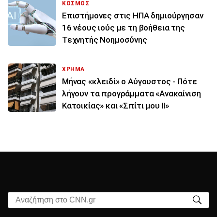
ΚΟΣΜΟΣ
Επιστήμονες στις ΗΠΑ δημιούργησαν
16 νέους ιούς με τη βοήθεια της
Τεχνητής Νοημοσύνης
ΧΡΗΜΑ
Μήνας «κλειδί» ο Αύγουστος - Πότε
λήγουν τα προγράμματα «Ανακαίνιση
Κατοικίας» και «Σπίτι μου ΙΙ»
Αναζήτηση στο CNN.gr