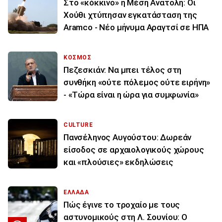
Στο «κόκκινο» η Μέση Ανατολή: Οι
Χούθι χτύπησαν εγκατάσταση της
Aramco - Νέο μήνυμα Αραγτσί σε ΗΠΑ
ΚΟΣΜΟΣ
Πεζεσκιάν: Να μπει τέλος στη
συνθήκη «ούτε πόλεμος ούτε ειρήνη»
- «Τώρα είναι η ώρα για συμφωνία»
CULTURE
Πανσέληνος Αυγούστου: Δωρεάν
είσοδος σε αρχαιολογικούς χώρους
και «πλούσιες» εκδηλώσεις
ΕΛΛΑΔΑ
Πώς έγινε το τροχαίο με τους
αστυνομικούς στη Λ. Σουνίου: Ο