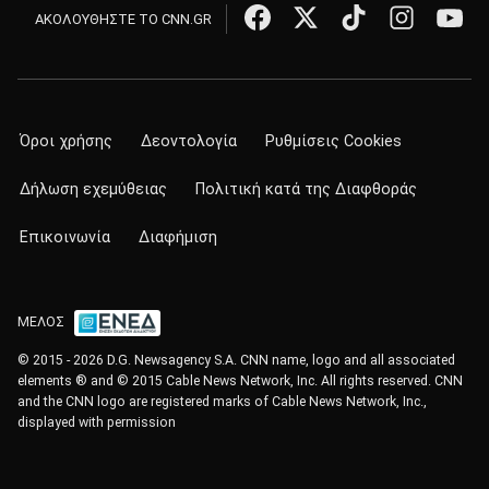
ΑΚΟΛΟΥΘΗΣΤΕ ΤΟ CNN.GR
Όροι χρήσης
Δεοντολογία
Ρυθμίσεις Cookies
Δήλωση εχεμύθειας
Πολιτική κατά της Διαφθοράς
Επικοινωνία
Διαφήμιση
ΜΕΛΟΣ
© 2015 - 2026 D.G. Newsagency S.A. CNN name, logo and all associated
elements ® and © 2015 Cable News Network, Inc. All rights reserved. CNN
and the CNN logo are registered marks of Cable News Network, Inc.,
displayed with permission