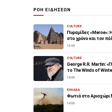
ΡΟΗ ΕΙΔΗΣΕΩΝ
CULTURE
Πυραμίδες «Meroe»: Η
στο χρόνο και τον πό
15:09
CULTURE
George R.R. Martin: 
το The Winds of Winte
14:59
ΕΛΛΑΔΑ
Φωτιά στο Αριοχώρι Μ
14:50