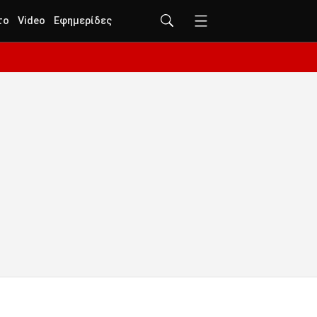
το
Video
Εφημερίδες