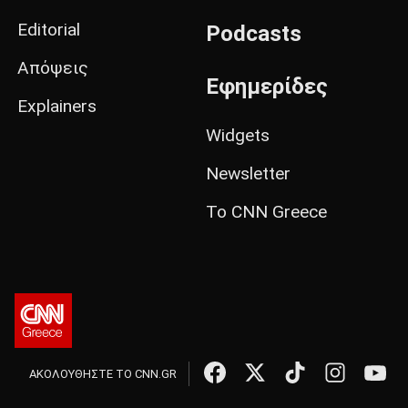
Editorial
Podcasts
Απόψεις
Εφημερίδες
Explainers
Widgets
Newsletter
Το CNN Greece
ΑΚΟΛΟΥΘΗΣΤΕ ΤΟ CNN.GR