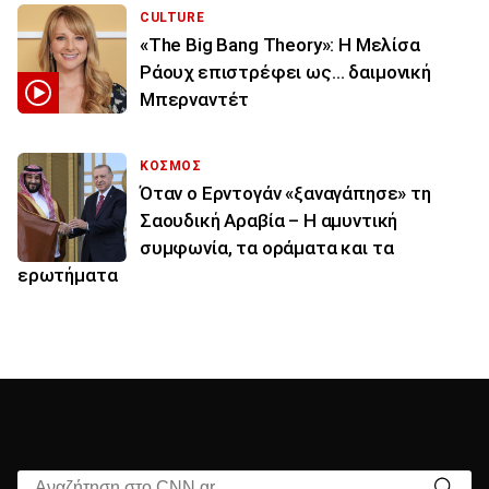
CULTURE
«The Big Bang Theory»: Η Μελίσα
Ράουχ επιστρέφει ως… δαιμονική
Μπερναντέτ
ΚΟΣΜΟΣ
Όταν ο Ερντογάν «ξαναγάπησε» τη
Σαουδική Αραβία – Η αμυντική
συμφωνία, τα οράματα και τα
ερωτήματα
Αναζήτηση στο CNN.gr