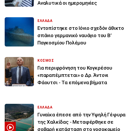
Αναλυτικά οι ημερομηνίες
ΕΛΛΑΔΑ
Εντοπίστηκε στο Ιόνιο σχεδόν άθικτο
σπάνιο γερμανικό ναυάγιο του Β’
Παγκοσμίου Πολέμου
ΚΟΣΜΟΣ
Για περιφρόνηση του Κογκρέσου
«παραπέμπτεται» ο Δρ. Άντονι
Φάουτσι - Τα επόμενα βήματα
ΕΛΛΑΔΑ
Γυναίκα έπεσε από την Υψηλή Γέφυρα
της Χαλκίδας - Μεταφέρθηκε σε
σοβαρή κατάσταση στο νοσοκομείο