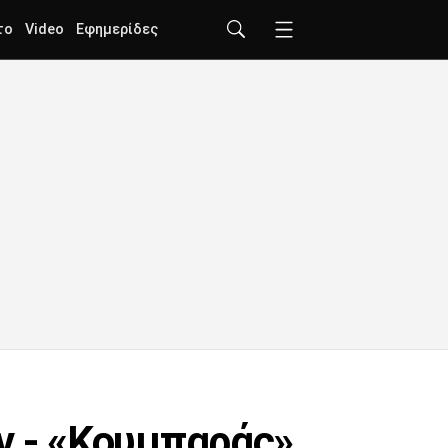
το
Video
Εφημερίδες
ν - «Κουμπαράς»