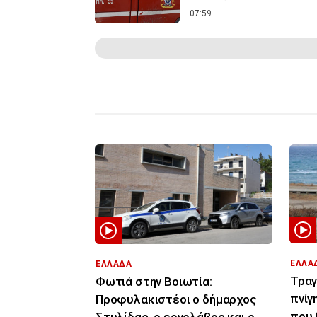
07:59
ΕΛΛΑ
ΕΛΛΑΔΑ
Τραγ
Φωτιά στην Βοιωτία:
πνίγ
Προφυλακιστέοι ο δήμαρχος
που 
Στυλίδας, ο εργολάβος και ο