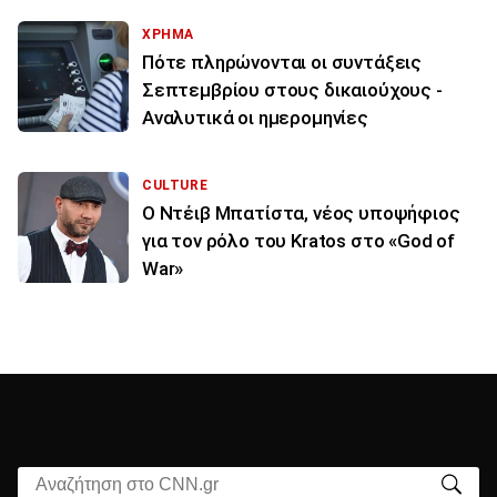
ΧΡΗΜΑ
Πότε πληρώνονται οι συντάξεις
Σεπτεμβρίου στους δικαιούχους -
Αναλυτικά οι ημερομηνίες
CULTURE
Ο Ντέιβ Μπατίστα, νέος υποψήφιος
για τον ρόλο του Kratos στο «God of
War»
Αναζήτηση στο CNN.gr