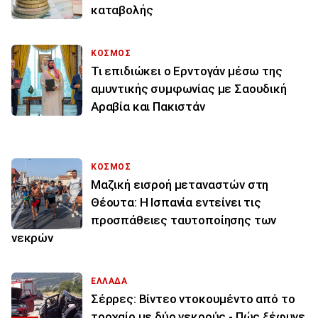
καταβολής
ΚΟΣΜΟΣ
Τι επιδιώκει ο Ερντογάν μέσω της
αμυντικής συμφωνίας με Σαουδική
Αραβία και Πακιστάν
ΚΟΣΜΟΣ
Μαζική εισροή μεταναστών στη
Θέουτα: Η Ισπανία εντείνει τις
προσπάθειες ταυτοποίησης των
νεκρών
ΕΛΛΑΔΑ
Σέρρες: Βίντεο ντοκουμέντο από το
τροχαίο με δύο νεκρούς - Πώς ξέφυγε