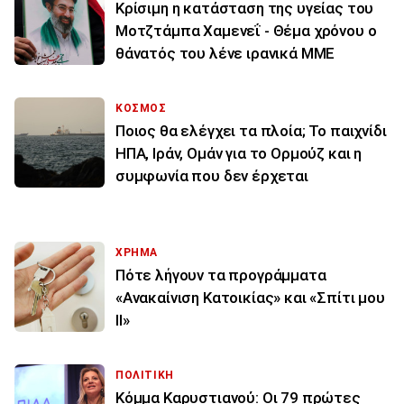
Κρίσιμη η κατάσταση της υγείας του
Μοτζτάμπα Χαμενεΐ - Θέμα χρόνου ο
θάνατός του λένε ιρανικά ΜΜΕ
ΚΟΣΜΟΣ
Ποιος θα ελέγχει τα πλοία; Το παιχνίδι
ΗΠΑ, Ιράν, Ομάν για το Ορμούζ και η
συμφωνία που δεν έρχεται
ΧΡΗΜΑ
Πότε λήγουν τα προγράμματα
«Ανακαίνιση Κατοικίας» και «Σπίτι μου
ΙΙ»
ΠΟΛΙΤΙΚΗ
Κόμμα Καρυστιανού: Οι 79 πρώτες