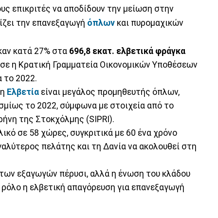
υς επικριτές να αποδίδουν την μείωση στην
ίζει την επανεξαγωγή
όπλων
και πυρομαχικών
καν κατά 27% στα
696,8 εκατ. ελβετικά φράγκα
νωσε η Κρατική Γραμματεία Οικονομικών Υποθέσεων
α το 2022.
 η
Ελβετία
είναι μεγάλος προμηθευτής όπλων,
μίως το 2022, σύμφωνα με στοιχεία από το
ρήνη της Στοκχόλμης (SIPRI).
λικό σε 58 χώρες, συγκριτικά με 60 ένα χρόνο
εγαλύτερος πελάτης και τη Δανία να ακολουθεί στη
 των εξαγωγών πέρυσι, αλλά η ένωση του κλάδου
 ρόλο η ελβετική απαγόρευση για επανεξαγωγή