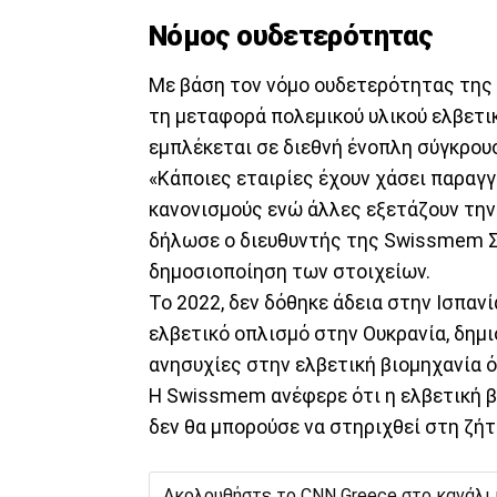
Νόμος ουδετερότητας
Με βάση τον νόμο ουδετερότητας της χ
τη μεταφορά πολεμικού υλικού ελβετι
εμπλέκεται σε διεθνή ένοπλη σύγκρου
«Κάποιες εταιρίες έχουν χάσει παραγ
κανονισμούς ενώ άλλες εξετάζουν την
δήλωσε ο διευθυντής της Swissmem Σ
δημοσιοποίηση των στοιχείων.
Το 2022, δεν δόθηκε άδεια στην Ισπανία
ελβετικό οπλισμό στην Ουκρανία, δημ
ανησυχίες στην ελβετική βιομηχανία 
Η Swissmem ανέφερε ότι η ελβετική β
δεν θα μπορούσε να στηριχθεί στη ζήτ
Ακολουθήστε το CNN Greece στο κανάλι