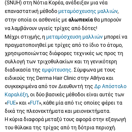
(SNUH) στη Νότια Κορέα, ανέδειξαν μια νέα
επαναστατική μέθοδο
μεταμόσχευσης μαλλιών
,
στην οποία οι ασθενείς με
αλωπεκία
θα μπορούν
να λαμβάνουν υγιείς τρίχες από δότες!
Μέχρι στιγμής, η
μεταμόσχευση μαλλιών
μπορεί να
πραγματοποιηθεί με τρίχες από το ίδιο το άτομο,
χρησιμοποιώντας διάφορες τεχνικές ως προς τη
συλλογή των τριχοθυλακίων και τη γενικότερη
διαδικασία της
εμφύτευσης
. Σύμφωνα με τους
ειδικούς της Derma Hair Clinic στην Αθήνα και
συγκεκριμένα από τον Διευθυντή της
Δρ Απόστολο
Καραλέξη
, οι δύο βασικές μέθοδοι είναι αυτές των
«
FUE
» και «
FUT
», κάθε μία από τις οποίες φέρει τα
δικά της πλεονεκτήματα και μειονεκτήματα.
Η κύρια διαφορά μεταξύ τους αφορά στην εξαγωγή
του θύλακα της τρίχας από τη δότρια περιοχή.