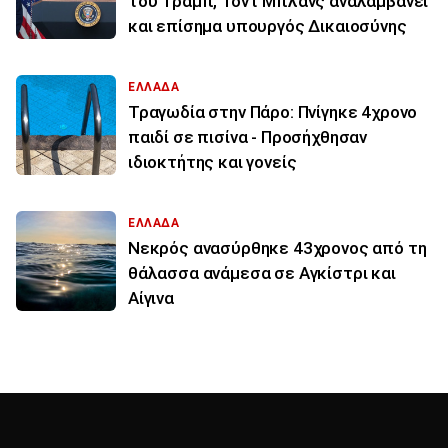
του Τραμπ, Τοντ Μπλανς αναλαμβάνει
και επίσημα υπουργός Δικαιοσύνης
ΕΛΛΑΔΑ
Τραγωδία στην Πάρο: Πνίγηκε 4χρονο
παιδί σε πισίνα - Προσήχθησαν
ιδιοκτήτης και γονείς
ΕΛΛΑΔΑ
Νεκρός ανασύρθηκε 43χρονος από τη
θάλασσα ανάμεσα σε Αγκίστρι και
Αίγινα