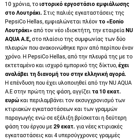
10 χρόνια, το
ιστορικό εργοστάσιο εμφιάλωσης
στο Λουτράκι.
Στις παλιές εγκαταστάσεις της
PepsiCo Hellas, εμφιαλώνεται πλέον
το «Eonio
Λουτράκι»
από τον νέο ιδιοκτήτη, την εταιρεία
NU
AQUA Α.Ε,
στο πλαίσιο της συμφωνίας των δύο
πλευρών που ανακοινώθηκε πριν από περίπου έναν
χρόνο. Η PepsiCo Hellas, από την πλευρά της με το
εκτεταμένο και ισχυρό εμπορικό της δίκτυο,
έχει
αναλάβει τη διανομή του στην ελληνική αγορά.
Η επένδυση που έχει υλοποιηθεί από την NU AQUA
Α.Ε στην πρώτη της φάση, αγγίζει
τα 10 εκατ.
ευρώ
και περιλαμβάνει τον εκσυγχρονισμό των
κτιριακών εγκαταστάσεων και των γραμμών
παραγωγής ενώ σε εξέλιξη βρίσκεται η δεύτερη
φάση του έργου με
29 εκατ.
για νέες κτιριακές
εγκαταστάσεις και 4 υπερσύγχρονες γραμμές