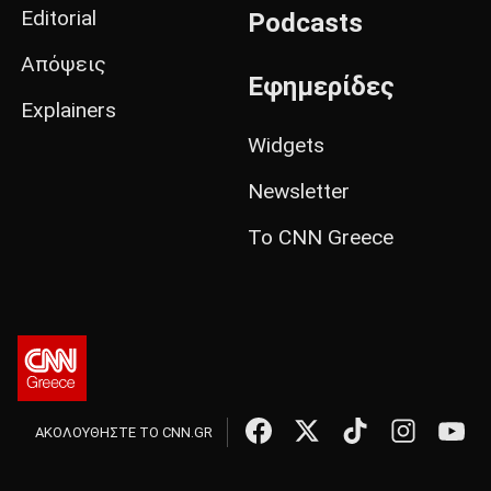
Editorial
Podcasts
Απόψεις
Εφημερίδες
Explainers
Widgets
Newsletter
Το CNN Greece
ΑΚΟΛΟΥΘΗΣΤΕ ΤΟ CNN.GR