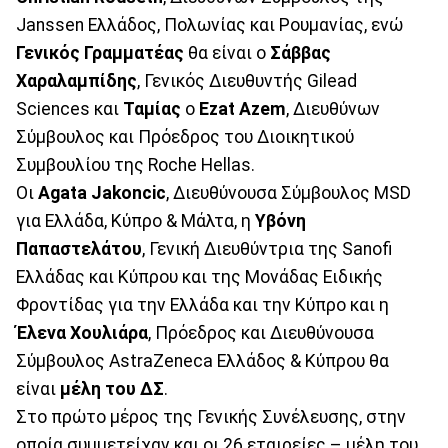
Janssen Ελλάδος, Πολωνίας και Ρουμανίας, ενώ
Γενικός Γραμματέας
θα είναι ο
Σάββας
Χαραλαμπίδης
, Γενικός Διευθυντής Gilead
Sciences και
Ταμίας
ο
Ezat Azem
, Διευθύνων
Σύμβουλος και Πρόεδρος του Διοικητικού
Συμβουλίου της Roche Hellas.
Οι
Agata Jakoncic
, Διευθύνουσα Σύμβουλος MSD
για Ελλάδα, Κύπρο & Μάλτα, η
Υβόνη
Παπαστελάτου
, Γενική Διευθύντρια της Sanofi
Ελλάδας και Κύπρου και της Μονάδας Ειδικής
Φροντίδας για την Ελλάδα και την Κύπρο και η
Έλενα Χουλιάρα
, Πρόεδρος και Διευθύνουσα
Σύμβουλος AstraZeneca Ελλάδος & Κύπρου θα
είναι
μέλη του ΔΣ
.
Στο πρώτο μέρος της Γενικής Συνέλευσης, στην
οποία συμμετείχαν και οι 26 εταιρείες – μέλη του