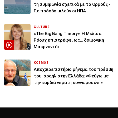
τη συμφωνία σχετικά με το Ορμούζ -
Για πρόοδο μιλούν οι ΗΠΑ
CULTURE
«The Big Bang Theory»: Η Μελίσα
Ράουχ επιστρέφει ως… δαιμονική
Μπερναντέτ
ΚΟΣΜΟΣ
Αποχαιρετιστήριο μήνυμα του πρέσβη
του Ισραήλ στην Ελλάδα: «Φεύγω με
την καρδιά γεμάτη ευγνωμοσύνη»