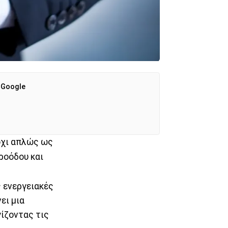
 Google
όχι απλώς ως
ροόδου και
 ενεργειακές
ει μια
ίζοντας τις