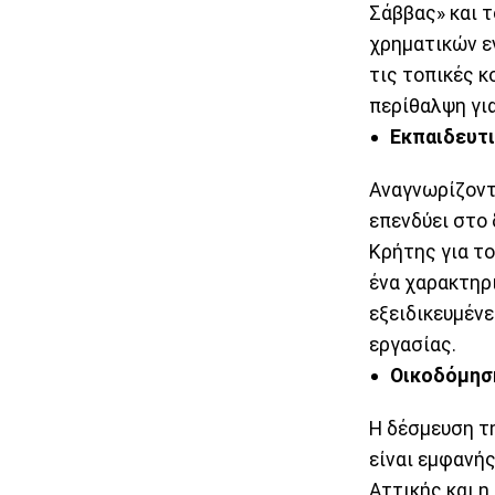
Σάββας» και τ
χρηματικών ε
τις τοπικές κ
περίθαλψη για
Εκπαιδευτι
Αναγνωρίζοντ
επενδύει στο
Κρήτης για το
ένα χαρακτηρ
εξειδικευμέν
εργασίας.
Οικοδόμησ
Η δέσμευση τ
είναι εμφανή
Αττικής και η