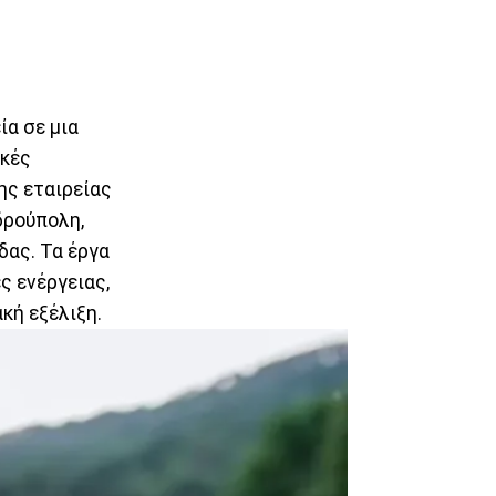
ία σε μια
ικές
ης εταιρείας
δρούπολη,
δας. Τα έργα
ς ενέργειας,
κή εξέλιξη.