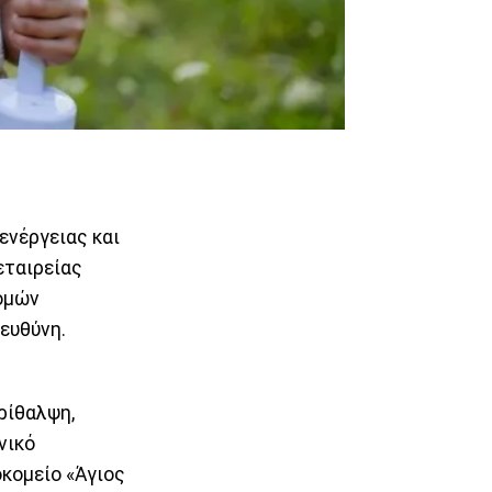
ενέργειας και
εταιρείας
δομών
ευθύνη.
ρίθαλψη,
νικό
κομείο «Άγιος