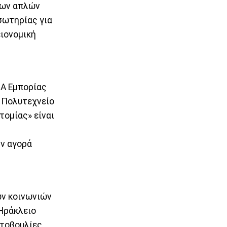
 των απλών
σωτηρίας για
ειονομική
ΠΑ Εμπορίας
 Πολυτεχνείο
τομίας» είναι
ην αγορά
ών κοινωνιών
Ηράκλειο
ωτοβουλίες