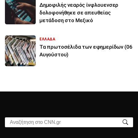
Δημοφιλής νεαρός ίνφλουενσερ
δολοφονήθηκε σε απευθείας
μετάδοση στο Μεξικό
ΕΛΛΑΔΑ
Τα πρωτοσέλιδα των εφημερίδων (06
Αυγούστου)
Αναζήτηση στο CNN.gr