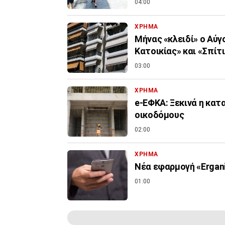
04:00
ΧΡΗΜΑ
Μήνας «κλειδί» ο Αύγ
Κατοικίας» και «Σπίτι 
03:00
ΧΡΗΜΑ
e-ΕΦΚΑ: Ξεκινά η κα
οικοδόμους
02:00
ΧΡΗΜΑ
Νέα εφαρμογή «Ergani
01:00