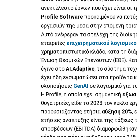
ανεκτέλεστο έργων που έχει είναι οι 
Profile Software
προκειμένου να πετύχ
εργασιών της μέσα στην επόμενη τριε
Αυτό ανέφεραν τα στελέχη της διοίκησ
εταιρείες
επιχειρηματικού λογισμικο
χρηματοπιστωτικό κλάδο, κατά τη διά
Ένωση Θεσμικών Επενδυτών (ΕΘΕ). Κατ
έγινε στο
AI.Adaptive
, το σύστημα τεχ
έχει ήδη ενσωματώσει στα προϊόντα κ
υλοποιήσεις
GenAI
σε λογισμικό για τ
Η Profile, η οποία έχει σημαντική
εξωσ
θυγατρικές, είδε το 2023 τον κύκλο ερ
παρουσιάζοντας ετήσια
αύξηση 20%
,
ετήσιας ανάπτυξης είναι της τάξεως τ
αποσβέσεων (EBITDA) διαμορφώθηκαν σε