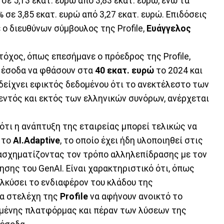
ε 5,13 εκατ. ευρώ από 3,83 εκατ. ευρώ, ενώ τα
σε 3,85 εκατ. ευρώ από 3,27 εκατ. ευρώ. Επιδόσεις
ο διευθύνων σύμβουλος της Profile,
Ευάγγελος
όχος, όπως επεσήμανε ο πρόεδρος της Profile,
τα έσοδα να φθάσουν στα
40 εκατ. ευρώ
το 2024 και
 δείχνει εφικτός δεδομένου ότι το ανεκτέλεστο των
, εντός και εκτός των ελληνικών συνόρων, ανέρχεται
ότι η ανάπτυξη της εταιρείας μπορεί τελικώς να
ι το
AI.Adaptive
, το οποίο έχει ήδη υλοποιηθεί στις
ετασχηματίζοντας τον τρόπο αλληλεπίδρασης με τον
ησης του GenAI. Είναι χαρακτηριστικό ότι, όπως
ελκύσει το ενδιαφέρον του κλάδου της
τα στελέχη της
Profile
να αφήνουν ανοικτό το
ιμένης πλατφόρμας και πέραν των λύσεων της