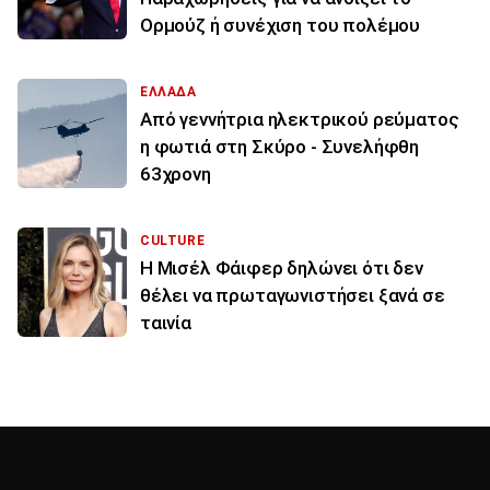
Ορμούζ ή συνέχιση του πολέμου
ΕΛΛΑΔΑ
Από γεννήτρια ηλεκτρικού ρεύματος
η φωτιά στη Σκύρο - Συνελήφθη
63χρονη
CULTURE
Η Μισέλ Φάιφερ δηλώνει ότι δεν
θέλει να πρωταγωνιστήσει ξανά σε
ταινία