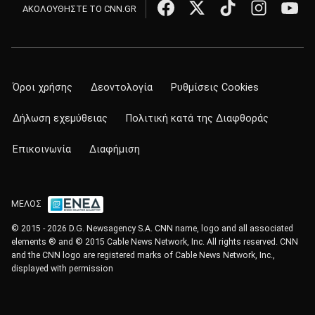
ΑΚΟΛΟΥΘΗΣΤΕ ΤΟ CNN.GR
Όροι χρήσης
Δεοντολογία
Ρυθμίσεις Cookies
Δήλωση εχεμύθειας
Πολιτική κατά της Διαφθοράς
Επικοινωνία
Διαφήμιση
ΜΕΛΟΣ
© 2015 - 2026 D.G. Newsagency S.A. CNN name, logo and all associated
elements ® and © 2015 Cable News Network, Inc. All rights reserved. CNN
and the CNN logo are registered marks of Cable News Network, Inc.,
displayed with permission