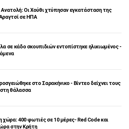
η Ανατολή: Οι Χούθι χτύπησαν εγκατάσταση της
 Αραγτσί σε ΗΠΑ
λα σε κάδο σκουπιδιών εντοπίστηκε ηλικιωμένος -
χόμενα
οσγειώθηκε στο Σαρακήνικο - Βίντεο δείχνει τους
 στη θάλασσα
η χώρα: 400 φωτιές σε 10 μέρες- Red Code και
/ώρα στην Κρήτη