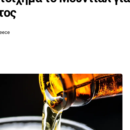
τος
reece