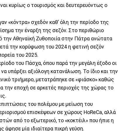
ναι κυρίως ο τουρισμός και δευτερευόντως ο
γαν «κόντρα» σχεδόν καθ’ όλη την περίοδο της
ίσημα την έναρξη της σεζόν. Στο περιθώριο
 την Αθηναϊκή Ζυθοποιία στην Πάτρα ανώτατα
μετά την κορύφωση του 2024 η φετινή σεζόν
ορεία του 2025.
ρίοδο του Πάσχα, όπου παρά την μεγάλη έξοδο οι
να υπάρξει αξιόλογη κατανάλωση. Το ίδιο και την
ανικό τριήμερο, μετατράπηκε σε «φιάσκο» καθώς
ια την εποχή σε αρκετές περιοχές της χώρας το
ις.
επιπτώσεις του πολέμου με μείωση του
περιορισμού επισκέψεων σε χώρους HoReCa, αλλά
στών από το εξωτερικό, το «κοκτέιλ» που ήπιε η
ς άφησε μία ιδιαίτερα πικρή γεύση.