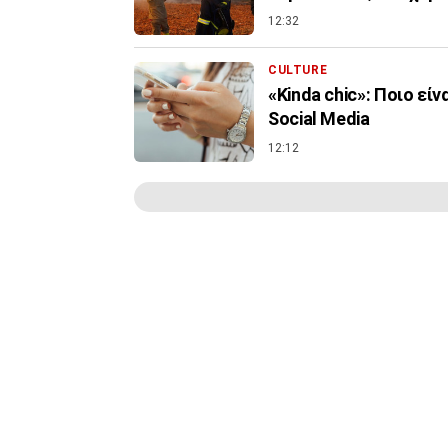
12:32
CULTURE
«Kinda chic»: Ποιο εί
Social Media
12:12