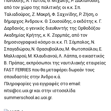
Πανούσης, Α. Γιώτσα, Θ. Μιχάλης, Ρ. Δαλιανούδη,
από τον χώρο της πολιτικής οι κ.κ. Σπ.
Ταλιαδούρος, Ζ. Μακρή, Φ. Σαχινίδης, Ρ. Ζήση, ο
δήμαρχος Άνδρου κ. Θ. Σουσούδης, ο εκδότης κ. Γ.
Δαρδανός, ο γενικός διευθυντής της Ορθοδόξου
Ακαδημίας Κρήτης, κ. Κ. Ζορμπάς, από τον
δημοσιογραφικό κόσμο οι κ.κ. Π. Σόμπολος, Ν.
Σπαγαδώρου, Ν. Θρασυβούλου, Μ. Φωτοπούλου, Ε.
Μαλλιαρού, Μ. Κλαυδιανού, Λ. Λάππα, ο εικαστικός
Β. Πράπας, εκπρόσωποι της ναυτιλιακής εταιρείας
FAST FERRIES που θα μεταφέρει δωρεάν τους
σπουδαστές στην Άνδρο κ.ά.
Πληροφορίες για εγγραφές στο email:
nitsi@cc.uoi.gr και στην ιστοσελίδα
summerschool.ac.uoi.gr.