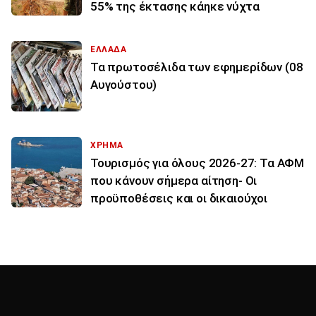
55% της έκτασης κάηκε νύχτα
ΕΛΛΑΔΑ
Τα πρωτοσέλιδα των εφημερίδων (08
Αυγούστου)
ΧΡΗΜΑ
Τουρισμός για όλους 2026-27: Τα ΑΦΜ
που κάνουν σήμερα αίτηση- Οι
προϋποθέσεις και οι δικαιούχοι