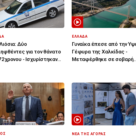
ΔΑ
ΕΛΛΑΔΑ
Λιόσια: Δύο
Γυναίκα έπεσε από την Υψ
ηφθέντες για τον θάνατο
Γέφυρα της Χαλκίδας -
72χρονου - Ισχυρίστηκαν
Μεταφέρθηκε σε σοβαρή
έπαθε ηλεκτροπληξία
κατάσταση στο νοσοκομεί
ΟΣ
ΝΕΑ ΤΗΣ ΑΓΟΡΑΣ