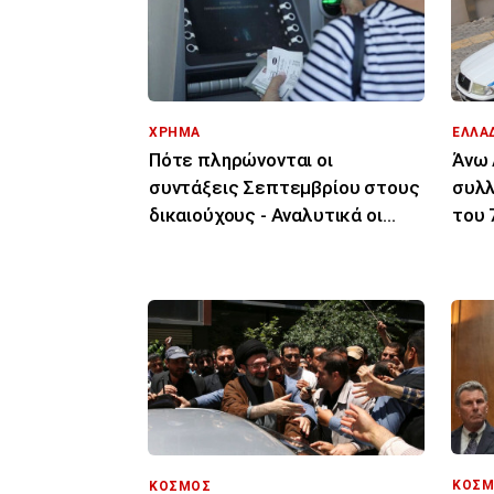
ΧΡΗΜΑ
ΕΛΛΑ
Πότε πληρώνονται οι
Άνω 
συντάξεις Σεπτεμβρίου στους
συλλ
δικαιούχους - Αναλυτικά οι
του 
ημερομηνίες
ότι 
ΚΟΣΜ
ΚΟΣΜΟΣ