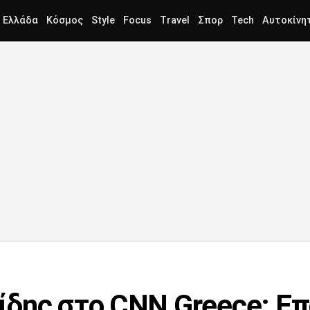
Ελλάδα
Κόσμος
Style
Focus
Travel
Σπορ
Tech
Αυτοκίνη
δης στο CNN Greece: Ε