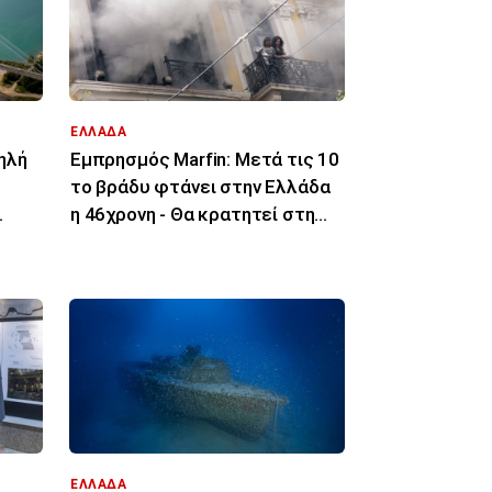
ΕΛΛΑΔΑ
ηλή
Εμπρησμός Marfin: Μετά τις 10
το βράδυ φτάνει στην Ελλάδα
η 46χρονη - Θα κρατητεί στη
ο
ΓΑΔΑ
ΕΛΛΑΔΑ