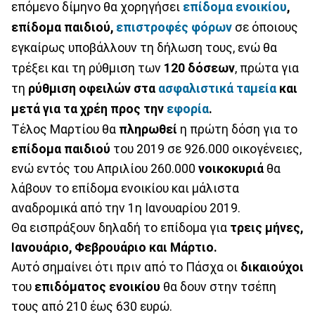
επόμενο δίμηνο θα χορηγήσει
επίδομα ενοικίου
,
επίδομα παιδιού,
επιστροφές φόρων
σε όποιους
εγκαίρως υποβάλλουν τη δήλωση τους, ενώ θα
τρέξει και τη ρύθμιση των
120
δόσεων
, πρώτα για
τη
ρύθμιση οφειλών στα
ασφαλιστικά ταμεία
και
μετά για τα χρέη προς την
εφορία
.
Τέλος Μαρτίου θα
πληρωθεί
η πρώτη δόση για το
επίδομα
παιδιού
του 2019 σε 926.000 οικογένειες,
ενώ εντός του Απριλίου 260.000
νοικοκυριά
θα
λάβουν το επίδομα ενοικίου και μάλιστα
αναδρομικά από την 1η Ιανουαρίου 2019.
Θα εισπράξουν δηλαδή το επίδομα για
τρεις μήνες,
Ιανουάριο, Φεβρουάριο και Μάρτιο.
Αυτό σημαίνει ότι πριν από το Πάσχα οι
δικαιούχοι
του
επιδόματος ενοικίου
θα δουν στην τσέπη
τους από 210 έως 630 ευρώ.