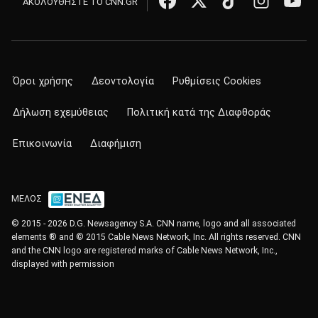
ΑΚΟΛΟΥΘΗΣΤΕ ΤΟ CNN.GR
Όροι χρήσης
Δεοντολογία
Ρυθμίσεις Cookies
Δήλωση εχεμύθειας
Πολιτική κατά της Διαφθοράς
Επικοινωνία
Διαφήμιση
ΜΕΛΟΣ
© 2015 - 2026 D.G. Newsagency S.A. CNN name, logo and all associated
elements ® and © 2015 Cable News Network, Inc. All rights reserved. CNN
and the CNN logo are registered marks of Cable News Network, Inc.,
displayed with permission