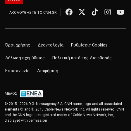
ΑΚΟΛΟΥΘΗΣΤΕ ΤΟ CNN.GR
Όροι χρήσης
Δεοντολογία
Ρυθμίσεις Cookies
Δήλωση εχεμύθειας
Πολιτική κατά της Διαφθοράς
Επικοινωνία
Διαφήμιση
ΜΕΛΟΣ
© 2015 - 2026 D.G. Newsagency S.A. CNN name, logo and all associated
elements ® and © 2015 Cable News Network, Inc. All rights reserved. CNN
and the CNN logo are registered marks of Cable News Network, Inc.,
displayed with permission