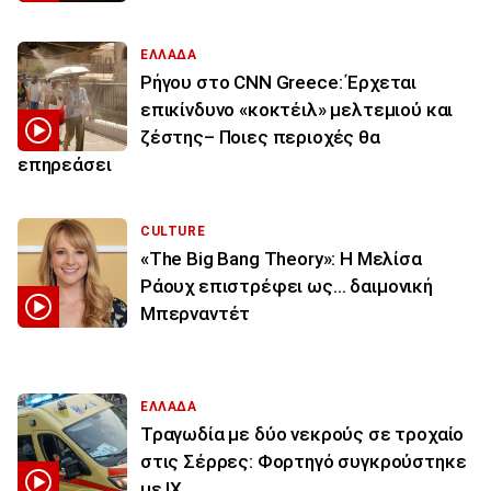
ΕΛΛΑΔΑ
Ρήγου στο CNN Greece: Έρχεται
επικίνδυνο «κοκτέιλ» μελτεμιού και
ζέστης– Ποιες περιοχές θα
επηρεάσει
CULTURE
«The Big Bang Theory»: Η Μελίσα
Ράουχ επιστρέφει ως… δαιμονική
Μπερναντέτ
ΕΛΛΑΔΑ
Τραγωδία με δύο νεκρούς σε τροχαίο
στις Σέρρες: Φορτηγό συγκρούστηκε
με ΙΧ