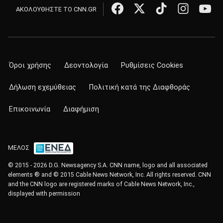
ΑΚΟΛΟΥΘΗΣΤΕ ΤΟ CNN.GR
Όροι χρήσης
Δεοντολογία
Ρυθμίσεις Cookies
Δήλωση εχεμύθειας
Πολιτική κατά της Διαφθοράς
Επικοινωνία
Διαφήμιση
ΜΕΛΟΣ
© 2015 - 2026 D.G. Newsagency S.A. CNN name, logo and all associated
elements ® and © 2015 Cable News Network, Inc. All rights reserved. CNN
and the CNN logo are registered marks of Cable News Network, Inc.,
displayed with permission