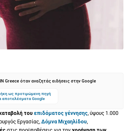
N Greece όταν αναζητάς ειδήσεις στην Google
ήκη ως προτιμώμενη πηγή
α αποτελέσματα Google
καταβολή του
επιδόματος γέννησης
, ύψους 1.000
ουργός Εργασίας,
Δόμνα Μιχαηλίδου
,
γές
στις προϋποθέσεις για την
χορήγηση των