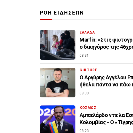
ΡΟΗ ΕΙΔΗΣΕΩΝ
ΕΛΛΑΔΑ
Marfin: «Στις φωτογρ
ο δικηγόρος της 46χρ
08:31
CULTURE
Ο Αργύρης Αγγέλου Επί
ήθελα πάντα να πάω
08:30
ΚΟΣΜΟΣ
Αμπελάρδο ντε λα Εσπ
Κολομβίας - Ο «Τίγρ
08:23