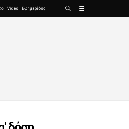
το
Video
Εφημερίδες
α' δόση