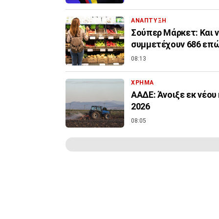
ΑΝΑΠΤΥΞΗ
Σούπερ Μάρκετ: Και ν
συμμετέχουν 686 επών
08:13
ΧΡΗΜΑ
ΑΑΔΕ: Άνοιξε εκ νέου
2026
08:05