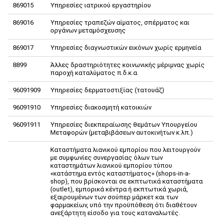
869015
Υπηρεσίες ιατρικού εργαστηρίου
869016
Υπηρεσίες τραπεζών αίματος, σπέρματος και
οργάνων μεταμόσχευσης
869017
Υπηρεσίες διαγνωστικών εικόνων χωρίς ερμηνεία
8899
Άλλες δραστηριότητες κοινωνικής μέριμνας χωρίς
παροχή καταλύματος π.δ.κ.α.
96091909
Υπηρεσίες δερματοστιξίας (τατουάζ)
96091910
Υπηρεσίες διακοσμητή κατοικιών
96091911
Υπηρεσίες διεκπεραίωσης θεμάτων Υπουργείου
Μεταφορών (μεταβιβάσεων αυτοκινήτων κ.λπ.)
Καταστήματα λιανικού εμπορίου που λειτουργούν
με συμφωνίες συνεργασίας όλων των
καταστημάτων λιανικού εμπορίου τύπου
«κατάστημα εντός καταστήματος» (shops-in-a-
shop), που βρίσκονται σε εκπτωτικά καταστήματα
(outlet), εμπορικά κέντρα ή εκπτωτικά χωριά,
εξαιρουμένων των σούπερ μάρκετ και των
φαρμακείων, υπό την προϋπόθεση ότι διαθέτουν
ανεξάρτητη είσοδο για τους καταναλωτές.