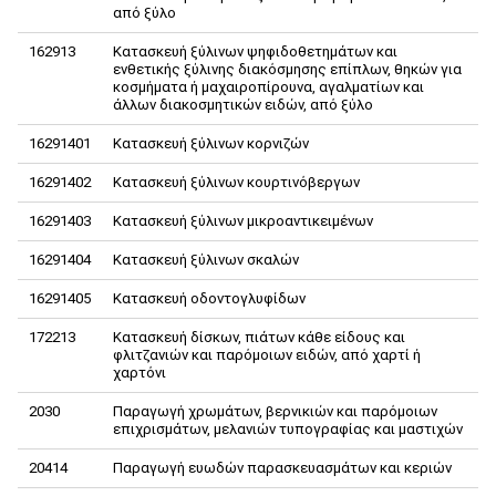
από ξύλο
162913
Κατασκευή ξύλινων ψηφιδοθετημάτων και
ενθετικής ξύλινης διακόσμησης επίπλων, θηκών για
κοσμήματα ή μαχαιροπίρουνα, αγαλματίων και
άλλων διακοσμητικών ειδών, από ξύλο
16291401
Κατασκευή ξύλινων κορνιζών
16291402
Κατασκευή ξύλινων κουρτινόβεργων
16291403
Κατασκευή ξύλινων μικροαντικειμένων
16291404
Κατασκευή ξύλινων σκαλών
16291405
Κατασκευή οδοντογλυφίδων
172213
Κατασκευή δίσκων, πιάτων κάθε είδους και
φλιτζανιών και παρόμοιων ειδών, από χαρτί ή
χαρτόνι
2030
Παραγωγή χρωμάτων, βερνικιών και παρόμοιων
επιχρισμάτων, μελανιών τυπογραφίας και μαστιχών
20414
Παραγωγή ευωδών παρασκευασμάτων και κεριών