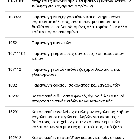
01631013
Υπηρεσίες εκκοκκισμού βαμβακιού (εκ των υστέρων
πώληση για λογαριασμό τρίτων)
103923
Παραγωγή επεξεργασμένων και συντηρημένων
καρπών με κέλυφος, αράπικων φιστικιών, που
διαθέτονται καβουρδισμένα, αλατισμένα ή με άλλο
τρόπο παρασκευασμένα
1052
Παραγωγή παγωτών
10711101
Παραγωγή τυροπιτών, σάντουιτς και παρόμοιων
ειδών
107112
Παραγωγή νωπών ειδών ζαχαροπλαστικής και
γλυκισμάτων
1082
Παραγωγή κακάου, σοκολάτας και ζαχαρωτών
16292
Κατασκευή ειδών από φελλό, άχυρο ή Άλλα υλικά
σπαρτοπλεκτικής ειδών καλαθοπλεκτικής
162911
Κατασκευή εργαλείων, στελεχών εργαλείων, λαβών
εργαλείων, στελεχών και λαβών για σκούπες ή
βούρτσες, στοιχείων για την κατασκευή πιπών,
καλαποδιών για μπότες ή παπούτσια, από ξύλο
162912
Κατασκευή επιτραπέζιων και μαγειρικών σκευών,