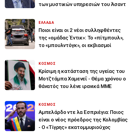
των μυστικών υπηρεσιών του Άσαντ
ΕΛΛΑΔΑ
Ποιοι είναι οι 2 νέοι συλληφθέντες
της «ομάδας Έντικ»: Το «πίτμπουλ»,
το «μπουλντόγκ», οι εκβιασμοί
ΚΟΣΜΟΣ
Κρίσιμη η κατάσταση της υγείας του
Μοτζτάμπα Χαμενεΐ - Θέμα χρόνου ο
θάνατός του λένε ιρανικά ΜΜΕ
ΚΟΣΜΟΣ
Αμπελάρδο ντε λα Εσπριέγια: Ποιος
είναι ο νέος πρόεδρος της Κολομβίας
- Ο «Τίγρης» εκατομμυριούχος