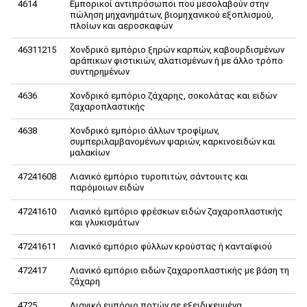
4614
Εμπορικοί αντιπρόσωποι που μεσολαβούν στην
πώληση μηχανημάτων, βιομηχανικού εξοπλισμού,
πλοίων και αεροσκαφών
46311215
Χονδρικό εμπόριο ξηρών καρπών, καβουρδισμένων
αράπικων φιστικιών, αλατισμένων ή με άλλο τρόπο
συντηρημένων
4636
Χονδρικό εμπόριο ζάχαρης, σοκολάτας και ειδών
ζαχαροπλαστικής
4638
Χονδρικό εμπόριο άλλων τροφίμων,
συμπεριλαμβανομένων ψαριών, καρκινοειδών και
μαλακίων
47241608
Λιανικό εμπόριο τυροπιτών, σάντουιτς και
παρόμοιων ειδών
47241610
Λιανικό εμπόριο φρέσκων ειδών ζαχαροπλαστικής
και γλυκισμάτων
47241611
Λιανικό εμπόριο φύλλων κρούστας ή κανταϊφιού
472417
Λιανικό εμπόριο ειδών ζαχαροπλαστικής με βάση τη
ζάχαρη
4725
Λιανικό εμπόριο ποτών σε εξειδικευμένα