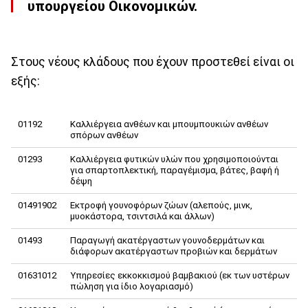
υπουργείου Οικονομικών.
Στους νέους κλάδους που έχουν προστεθεί είναι οι
εξής:
01192
Καλλιέργεια ανθέων και μπουμπουκιών ανθέων
σπόρων ανθέων
01293
Καλλιέργεια φυτικών υλών που χρησιμοποιούνται
για σπαρτοπλεκτική, παραγέμισμα, βάτες, βαφή ή
δέψη
01491902
Εκτροφή γουνοφόρων ζώων (αλεπούς, μινκ,
μυοκάστορα, τσιντσιλά και άλλων)
01493
Παραγωγή ακατέργαστων γουνοδερμάτων και
διάφορων ακατέργαστων προβιών και δερμάτων
01631012
Υπηρεσίες εκκοκκισμού βαμβακιού (εκ των υστέρων
πώληση για ίδιο λογαριασμό)