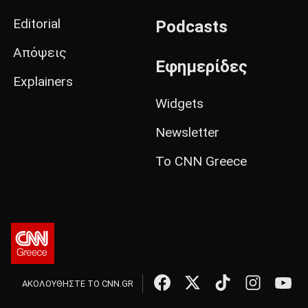
Editorial
Podcasts
Απόψεις
Εφημερίδες
Explainers
Widgets
Newsletter
Το CNN Greece
ΑΚΟΛΟΥΘΗΣΤΕ ΤΟ CNN.GR