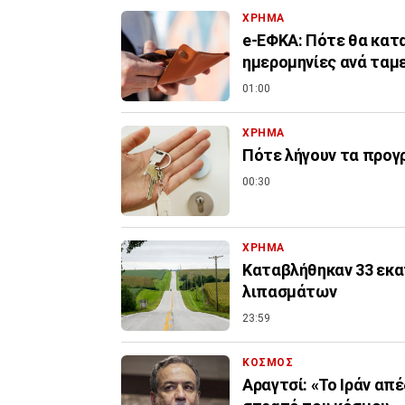
ΧΡΗΜΑ
e-ΕΦΚΑ: Πότε θα κατα
ημερομηνίες ανά ταμ
01:00
ΧΡΗΜΑ
Πότε λήγουν τα προγρ
00:30
ΧΡΗΜΑ
Καταβλήθηκαν 33 εκατ
λιπασμάτων
23:59
ΚΟΣΜΟΣ
Αραγτσί: «Το Ιράν απ