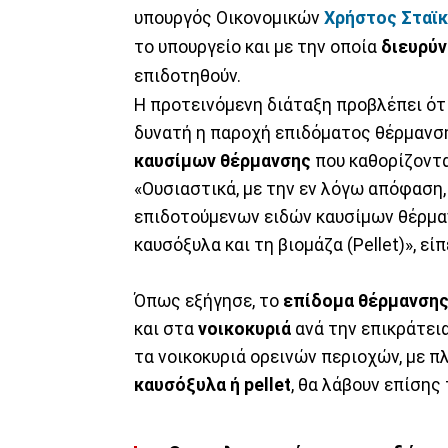
υπουργός Οικονομικών
Χρήστος Σταϊ
το υπουργείο και με την οποία
διευρύν
επιδοτηθούν.
Η προτεινόμενη διάταξη προβλέπει ότι
δυνατή η παροχή επιδόματος θέρμαν
καυσίμων θέρμανσης
που καθορίζοντα
«Ουσιαστικά, με την εν λόγω απόφαση
επιδοτούμενων ειδών καυσίμων θέρμανσ
καυσόξυλα και τη βιομάζα (Pellet)», είπ
Όπως εξήγησε, το
επίδομα θέρμανση
και στα
νοικοκυριά
ανά την επικράτει
τα νοικοκυριά ορεινών περιοχών, με 
καυσόξυλα ή pellet
, θα λάβουν επίσης