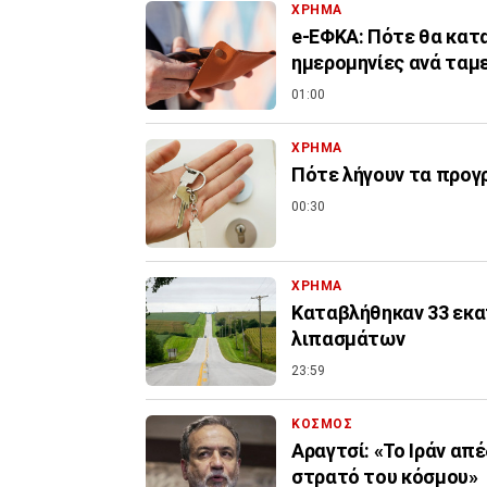
ΧΡΗΜΑ
e-ΕΦΚΑ: Πότε θα κατα
ημερομηνίες ανά ταμ
01:00
ΧΡΗΜΑ
Πότε λήγουν τα προγρ
00:30
ΧΡΗΜΑ
Καταβλήθηκαν 33 εκατ
λιπασμάτων
23:59
ΚΟΣΜΟΣ
Αραγτσί: «Το Ιράν απ
στρατό του κόσμου»