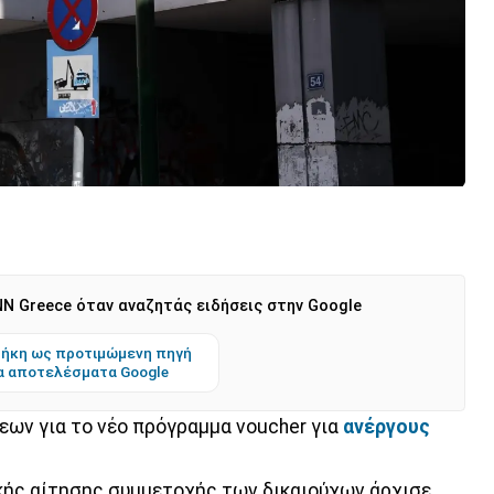
N Greece όταν αναζητάς ειδήσεις στην Google
ήκη ως προτιμώμενη πηγή
α αποτελέσματα Google
εων για το νέο πρόγραμμα voucher για
ανέργους
κής αίτησης συμμετοχής των δικαιούχων άρχισε