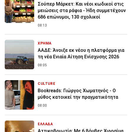
Σούπερ Μάρκετ: Και νέοι κωδικοί στις
μειώσεις στα ράφια - Ήδη συμμετέχουν
686 επώνυμοι, 130 σχολικοί
08:13
ΧΡΗΜΑ
ΑΑΔΕ: Άνοιξε εκ νέου η πλατφόρμα για
τη νέα Ενιαία Αίτηση Ενίσχυσης 2026
08:05
CULTURE
Bookreads: Γιώργος Χωματηνός - Ο
μύθος κατοικεί την πραγματικότητα
08:00
ΕΛΛΑΔΑ
Αττικοβοιωτία: Με 6 βόμβες Χιροσίμα