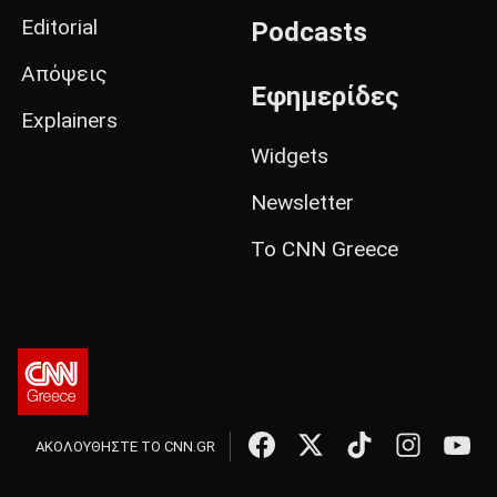
Editorial
Podcasts
Απόψεις
Εφημερίδες
Explainers
Widgets
Newsletter
Το CNN Greece
ΑΚΟΛΟΥΘΗΣΤΕ ΤΟ CNN.GR