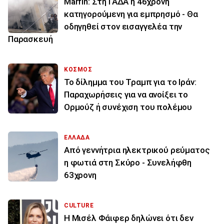
Marfin: Στη ΓΑΔΑ η 46χρονη
κατηγορούμενη για εμπρησμό - Θα
οδηγηθεί στον εισαγγελέα την
Παρασκευή
ΚΟΣΜΟΣ
Το δίλημμα του Τραμπ για το Ιράν:
Παραχωρήσεις για να ανοίξει το
Ορμούζ ή συνέχιση του πολέμου
ΕΛΛΑΔΑ
Από γεννήτρια ηλεκτρικού ρεύματος
η φωτιά στη Σκύρο - Συνελήφθη
63χρονη
CULTURE
Η Μισέλ Φάιφερ δηλώνει ότι δεν