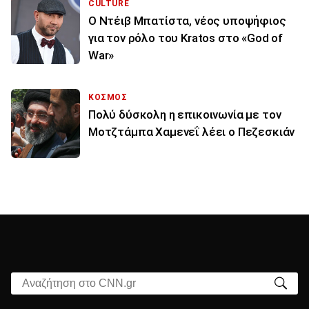
CULTURE
Ο Ντέιβ Μπατίστα, νέος υποψήφιος
για τον ρόλο του Kratos στο «God of
War»
ΚΟΣΜΟΣ
Πολύ δύσκολη η επικοινωνία με τον
Μοτζτάμπα Χαμενεΐ λέει ο Πεζεσκιάν
Αναζήτηση στο CNN.gr