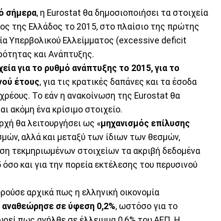
ό σήμερα
, η Eurostat θα δημοσιοποιήσει τα στοιχεία
έος της Ελλάδος το 2015, στο πλαίσιο της πρώτης
ία Υπερβολικού Ελλείμματος (excessive deficit
ρότητας και Ανάπτυξης.
εία για το ρυθμό ανάπτυξης το 2015, για το
νού έτους
, για τις κρατικές δαπάνες και τα έσοδα
 χρέους. Το εάν η ανακοίνωση της Eurostat θα
αι ακόμη ένα κρίσιμο στοιχείο.
ρχή θα λειτουργήσει ως «
μηχανισμός επίλυσης
σμών, αλλά και μεταξύ των ίδιων των θεσμών,
άση τεκμηριωμένων στοιχείων τα ακριβή δεδομένα
 όσο και για την πορεία εκτέλεσης του περυσινού
ρούσε αρχικά πως η ελληνική οικονομία
ά
αναθεώρησε σε ύφεση 0,2%
, ωστόσο για το
εί πως ανήλθε σε έλλειμμα 0,6% του ΑΕΠ. Η