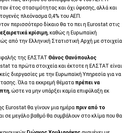
ταν έτος στασιμότητας και όχι ύφεσης, αλλά και
ογενές πλεόνασμα 0,4% του ΑΕΠ.
στον περισσότερο δίκαιο θα το πει η Eurostat στις
 εξαιρετικά κρίσιμη
, καθώς η Ευρωπαϊκή
ώς από την Ελληνική Στατιστική Αρχή με στοιχεία
κεφαλής της ΕΛΣΤΑΤ
Θάνος Θανόπουλος
stat τα πρώτα στοιχεία και έκτοτε η ΕΛΣΤΑΤ είναι
ρκείς διεργασίες με την Ευρωπαϊκή Υπηρεσία για να
έτασης. Όλα τα εκκρεμή θέματα
πρέπει να
μπτη
, ώστε να μην υπάρξει καμία επιφύλαξη εκ
ς Eurostat θα γίνουν μια ημέρα
πριν από το
αι σε μεγάλο βαθμό θα συμβάλουν στο κλίμα που θα
ικονομικών
Γιώργος Χουλιαράκης
αναμένει με