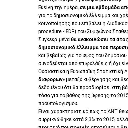
Εκείνη την ημέρα,
σε μια εβδομάδα απ
για το δημοσιονομικό έλλειμμα και χρ
κοινοποίησης που επιβάλει η Διαδικασ
procedure - EDP) του Συμφώνου Σταθε
Συγκεκριμένα
θα ανακοινώσει τα στοιχ
δημοσιονομικό έλλειμμα του περυσι
και βεβαίως για το ύψος του δημόσιου
συνοδεύεται από επιφυλάξεις ή όχι είν
Ουσιαστικά η Ευρωπαϊκή Στατιστική Α
διαφορών
» μεταξύ κυβέρνησης και θε
δεδομένου ότι θα προσδιορίσει στη β
τόσο για το βάθος της ύφεσης το 2015
προϋπολογισμού.
Είναι χαρακτηριστικό πως το ΔΝΤ θεω
συρρικνώθηκε κατά 2,3% το 2015, αλλ
περυσινό πρωτογενές αποτέλεσμα θεωρ