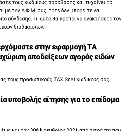
μάστε τους κωδικούς πρόσβασης και τυχαίνει το
 με τον Α.Φ.Μ. σας, τότε δεν μπορείτε να
ο σύνδεσης. Γι' αυτό θα πρέπει να ανακτήσετε τον
ικών διαδικασιών.
σερχόμαστε στην εφαρμογή ΤΑ
χώριση αποδείξεων αγοράς ειδών
τας τους προσωπικούς TAXISnet κωδικούς σας.
ία υποβολής αίτησης για το επίδομα
 έως και την 30ή Νοεμβρίου 2021 από αιτούντα που