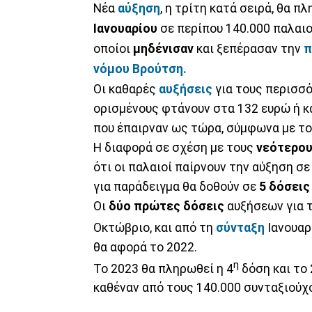
Νέα
αύξηση
, η τρίτη κατά σειρά, θα 
Ιανουαρίου
σε περίπου 140.000 παλαιο
οποίοι
μηδένισαν
και ξεπέρασαν την
π
νόμου Βρούτση.
Οι καθαρές
αυξήσεις
για τους περισσό
ορισμένους φτάνουν στα 132 ευρώ ή κ
που έπαιρναν ως τώρα, σύμφωνα με το
Η διαφορά σε σχέση με τους
νεότερο
ότι οι παλαιοί παίρνουν την αύξηση σ
για παράδειγμα θα δοθούν σε
5 δόσεις
Οι
δύο πρώτες δόσεις
αυξήσεων για τ
Οκτώβριο, και από τη
σύνταξη
Ιανουαρ
θα αφορά το 2022.
η
Το 2023 θα πληρωθεί η 4
δόση και το 
καθέναν από τους 140.000 συνταξιούχ