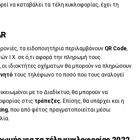
ρεί να καταβάλει τα τέλη κυκλοφορίας, έχει τη
AR
ρονιές, τα ειδοποιητήρια περιλαμβάνουν
QR Code
,
ών Ι.Χ. σε ό,τι αφορά την πληρωμή τους.
, οι ιδιοκτήτες οχήματων θα μπορούν να πληρώσουν
ινητό
τους τηλέφωνο το ποσό που τους αναλογεί
ικειωμένοι με το Διαδίκτυο, θα μπορούν να
οφορίας στις
τράπεζες.
Επίσης, θα υπάρχει και η
ing
, που από φέτος πραγματοποιείται μέσω
λία.
ηρωμής για τα τέλη κυκλοφορίας 2022